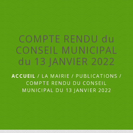
menu
COMPTE RENDU du
CONSEIL MUNICIPAL
du 13 JANVIER 2022
ACCUEIL
/
LA MAIRIE
/
PUBLICATIONS
/
COMPTE RENDU DU CONSEIL
MUNICIPAL DU 13 JANVIER 2022