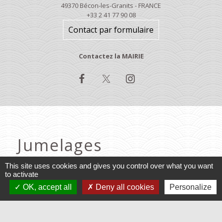
49370 Bécon-les-Granits - FRANCE
+33 2 41 77 90 08
Contact par formulaire
Contactez la MAIRIE
Jumelages
Baruchowo, Pologne
This site uses cookies and gives you control over what you want
to activate
Varennes, Québec
OK, accept all
Deny all cookies
Personalize
Mentions légales
-
Politique de confidentialité
-