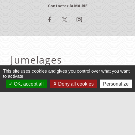
Contactez la MAIRIE
Jumelages
This site uses cookies and gives you control over what you want
Baruchowo, Pologne
to activate
OK, accept all
Deny all cookies
Personalize
Varennes, Québec
Mentions légales
-
Politique de confidentialité
-
Accessibilité
-
Application mobile Localiti
-
Plan du site
-
Gestion des cookies